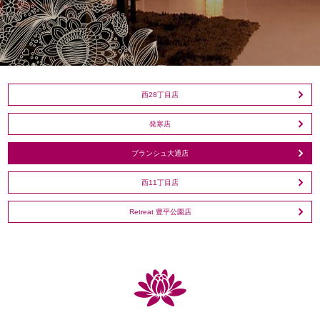
西28丁目店
発寒店
ブランシュ大通店
西11丁目店
Retreat 豊平公園店