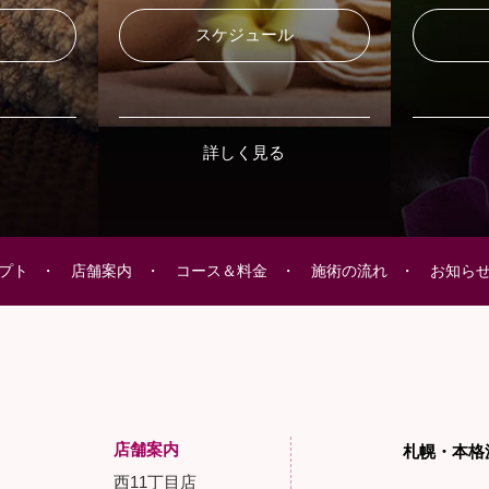
ル
スケジュール
詳しく見る
プト
店舗案内
コース＆料金
施術の流れ
お知ら
店舗案内
札幌・本格
西11丁目店