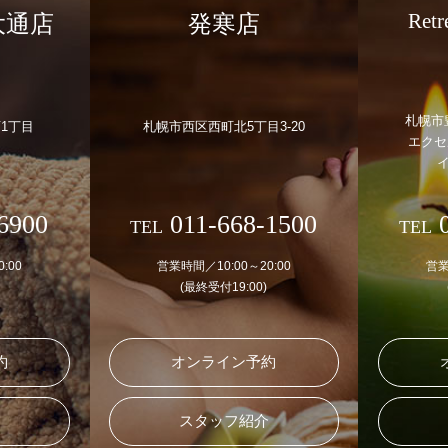
Ret
大通店
発寒店
札幌市
1丁目
札幌市西区西町北5丁目3-20
エクセ
イ
6900
011-668-1500
0
TEL
TEL
:00
営業時間／10:00～20:00
営業
(最終受付19:00)
約
オンライン予約
介
スタッフ紹介