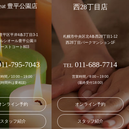
reat 豊平公園店
西28丁目店
豊平区平岸4条3丁目3-1
札幌市中央区北4条西28丁目1-12
ルシオール豊平公園Ⅱ
西28丁目パークマンション1F
ーストコート803
11-795-7043
011-688-7714
TEL
時間／10:00～19:00
営業時間／9:00～19:00
(時間外は要相談)
(最終受付18:00)
オンライン予約
オンライン予約
スタッフ紹介
スタッフ紹介