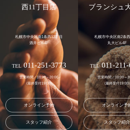
西11丁目店
ブランシュ
札幌市中央区南1条西12丁目
札幌市中央区南2条西
酒井ビル4F
丸大ビル4F
011-251-3773
011-211-
TEL
TEL
営業時間／10:00～20:00
営業時間／10:00～20
(最終受付19:00)
(最終受付19:00)
オンライン予約
オンライン予
スタッフ紹介
スタッフ紹