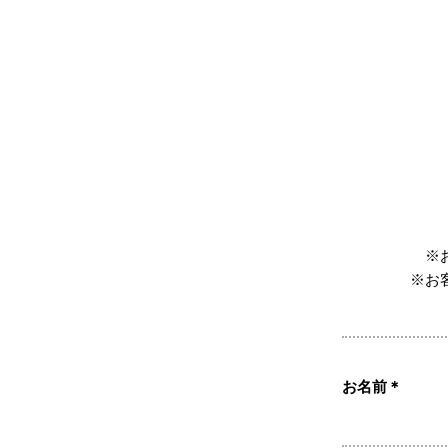
※
※お
お名前
＊